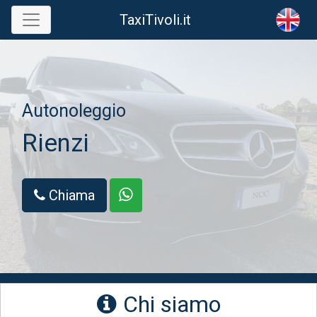
Skip
TaxiTivoli.it
to
content
Autonoleggio
Rienzi
Chiama
Chi siamo